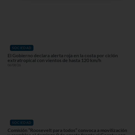
SOCIEDAD
El Gobierno declara alerta roja en la costa por ciclón
extratropical con vientos de hasta 120 km/h
06/08/26
SOCIEDAD
Comisión “Roosevelt para todos” convoca a movilización
y asamblea el domingo 9 de agosto frente al Geant y son