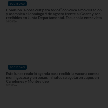
SOCIEDAD
Comisión “Roosevelt para todos” convoca a movilización
y asamblea el domingo 9 de agosto frente al Geant y son
recibidos en Junta Departamental. Escuchá la entrevista
05/08/26
SOCIEDAD
Este lunes reabrió agenda para recibir la vacuna contra
meningococo y en pocos minutos se agotaron cupos en
Canelones y Montevideo
03/08/26