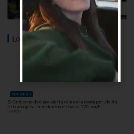
Lo más visto
SOCIEDAD
El Gobierno declara alerta roja en la costa por ciclón
extratropical con vientos de hasta 120 km/h
06/08/26