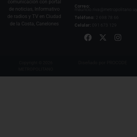
comunicación con portal
Correo:
de noticias, Informativo
mauricio.riva@metropolitano.u
de radios y TV en Ciudad
Teléfono:
2 698 78 66
de la Costa, Canelones
Celular:
091 673 129
Diseñado por
PROCODE
Copyright © 2026
METROPOLITANO