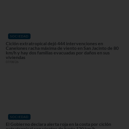
SOCIEDAD
Ciclón extratropical dejó 444 intervenciones en
Canelones racha máxima de viento en San Jacinto de 80
km/h y hay dos familias evacuadas por daños en sus
viviendas
07/08/26
SOCIEDAD
El Gobierno declara alerta roja en la costa por ciclón
extratropical con vientos de hasta 120 km/h