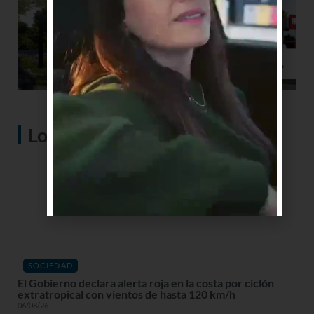
Lo más visto
SOCIEDAD
El Gobierno declara alerta roja en la costa por ciclón
extratropical con vientos de hasta 120 km/h
06/08/26