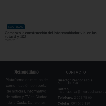
SOCIEDAD
Comenzó la construcción del intercambiador vial en las
rutas 5 y 102
05/08/26
CONTACTO
Plataforma de medios de
Director Responsable:
Mauricio Riva
comunicación con portal
Correo:
de noticias, Informativo
mauricio.riva@metropolitano.u
de radios y TV en Ciudad
Teléfono:
2 698 78 66
de la Costa, Canelones
Celular:
091 673 129