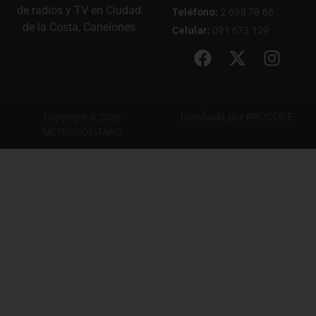
de radios y TV en Ciudad
Teléfono:
2 698 78 66
de la Costa, Canelones
Celular:
091 673 129
Diseñado por
PROCODE
Copyright © 2026
METROPOLITANO