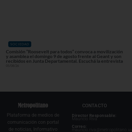
SOCIEDAD
Comisión “Roosevelt para todos” convoca a movilización
y asamblea el domingo 9 de agosto frente al Geant y son
recibidos en Junta Departamental. Escuchá la entrevista
05/08/26
CONTACTO
Plataforma de medios de
Director Responsable:
Mauricio Riva
comunicación con portal
Correo:
de noticias, Informativo
mauricio.riva@metropolitano.u