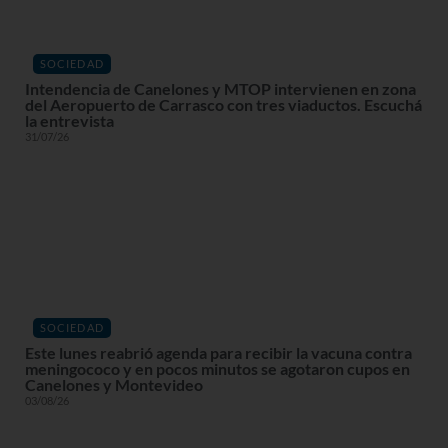
SOCIEDAD
Intendencia de Canelones y MTOP intervienen en zona
del Aeropuerto de Carrasco con tres viaductos. Escuchá
la entrevista
31/07/26
SOCIEDAD
Este lunes reabrió agenda para recibir la vacuna contra
meningococo y en pocos minutos se agotaron cupos en
Canelones y Montevideo
03/08/26