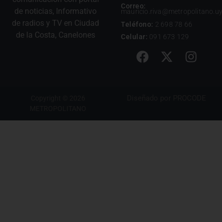
Correo:
de noticias, Informativo
mauricio.riva@metropolitano.u
de radios y TV en Ciudad
Teléfono:
2 698 78 66
de la Costa, Canelones
Celular:
091 673 129
Diseñado por
PROCODE
Copyright © 2026
METROPOLITANO