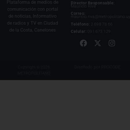
Plataforma de medios de
Director Responsable:
Mauricio Riva
comunicación con portal
Correo:
de noticias, Informativo
mauricio.riva@metropolitano.u
de radios y TV en Ciudad
Teléfono:
2 698 78 66
de la Costa, Canelones
Celular:
091 673 129
Diseñado por
PROCODE
Copyright © 2026
METROPOLITANO