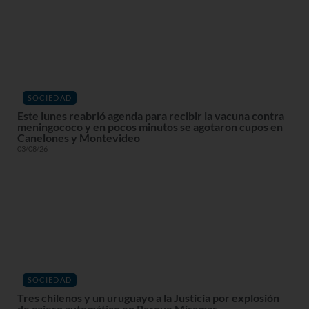
SOCIEDAD
Este lunes reabrió agenda para recibir la vacuna contra
meningococo y en pocos minutos se agotaron cupos en
Canelones y Montevideo
03/08/26
SOCIEDAD
Tres chilenos y un uruguayo a la Justicia por explosión
de cajero automático en Parque Miramar