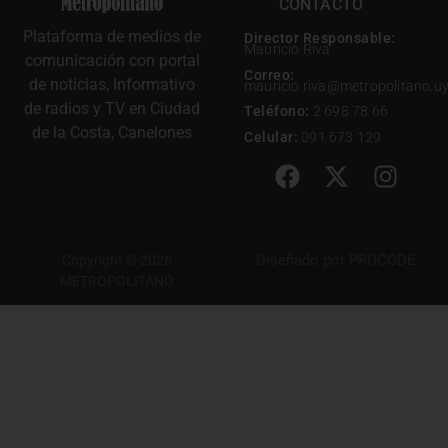
CONTACTO
Plataforma de medios de
Director Responsable:
Mauricio Riva
comunicación con portal
Correo:
de noticias, Informativo
mauricio.riva@metropolitano.u
de radios y TV en Ciudad
Teléfono:
2 698 78 66
de la Costa, Canelones
Celular:
091 673 129
Diseñado por
PROCODE
Copyright © 2026
METROPOLITANO