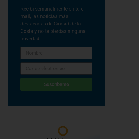
Recibí semanalmente en tu e-
mail, las noticias más
destacadas de Ciudad de la
Costa y no te pierdas ninguna
novedad
Suscribirme