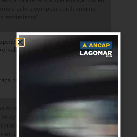
antel y ahora tenemos que enfocarnos en
amos a salir a competir con la misma
r rendimiento”.
experiencia de medirse ante jugadores
 el valor formativo que implica competir en este
braga, también expresó su emoción tras el
una enorme emoción por poder
 vóley en el Sudamericano de
stórico para todos nosotros: después
 en un torneo sudamericano, y hacerlo