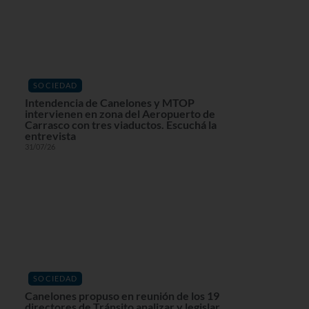
SOCIEDAD
Intendencia de Canelones y MTOP
intervienen en zona del Aeropuerto de
Carrasco con tres viaductos. Escuchá la
entrevista
31/07/26
SOCIEDAD
Canelones propuso en reunión de los 19
directores de Tránsito analizar y legislar