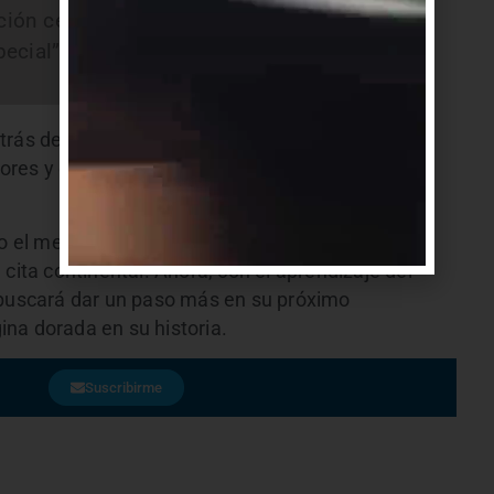
ución celebra sus 70 años de vida lo
ecial”.
rás de este logro: el trabajo sostenido de la
adores y el apoyo permanente de toda la
el mejor equipo de Uruguay, condición que le
cita continental. Ahora, con el aprendizaje del
 buscará dar un paso más en su próximo
na dorada en su historia.
Suscribirme