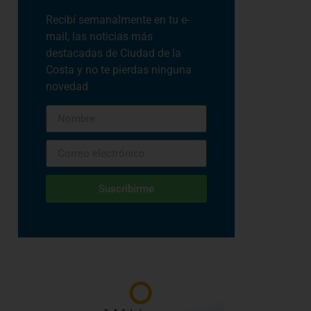
Recibí semanalmente en tu e-
mail, las noticias más
destacadas de Ciudad de la
Costa y no te pierdas ninguna
novedad
Suscribirme