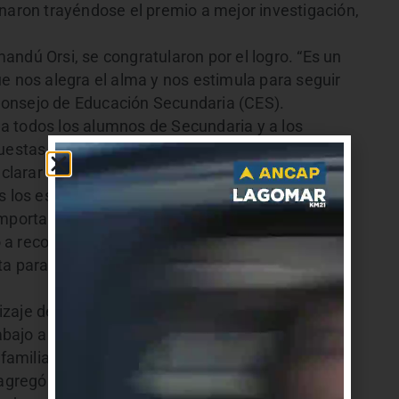
inaron trayéndose el premio a mejor investigación,
ndú Orsi, se congratularon por el logro. “Es un
e nos alegra el alma y nos estimula para seguir
l Consejo de Educación Secundaria (CES).
a todos los alumnos de Secundaria y a los
puestas y que permiten que lo mejor de cada uno
aclarar que los talleres se realizan en forma
s los estudiantes más allá del perfil académico.
omportamiento solidario y generoso del equipo
a reconstruir su proyecto, que se había dañado
ta para solventar los gastos de la delegación
zaje desde el conocimiento, es una experiencia
rabajo a nivel humano que emociona, gratifica y
familias y del liceo, más allá de la adquisición de
 agregó.