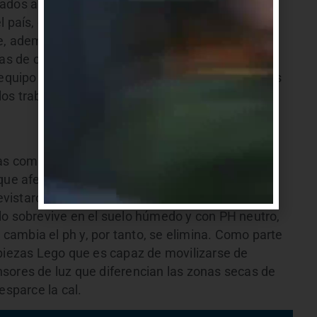
ados a la robótica se replican cada vez en más
l país, como en Rivera, San Luis, Casupá y varios
, además, por la “sintonía” que existe con el Plan
s de carácter local y nacional y, luego, las
 equipo de Tala, que recogió sus frutos en Estados
os trabajos que ya clasificaron para la Olimpíada
bas competencias es el proyecto Pet Rescue Tala
d que afecta tanto a animales como a humanos.
revistaron a profesionales en la materia y
lo sobrevive en el suelo húmedo y con PH neutro,
e cambia el ph y, por tanto, se elimina. Como parte
 piezas Lego que es capaz de movilizarse de
sores de luz que diferencian las zonas secas de
esparce la cal.