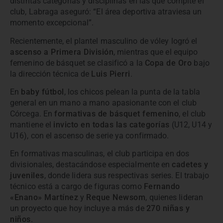
distintas categorías y disciplinas en las que compite el
club, Labraga aseguró: “El área deportiva atraviesa un
momento excepcional”.
Recientemente, el plantel masculino de vóley logró el
ascenso a Primera División
, mientras que el equipo
femenino de básquet se clasificó a la
Copa de Oro
bajo
la dirección técnica de
Luis Pierri
.
En
baby fútbol
, los chicos pelean la punta de la tabla
general en un mano a mano apasionante con el club
Córcega. En
formativas de básquet femenino
, el club
mantiene el
invicto en todas las categorías
(U12, U14 y
U16), con el ascenso de serie ya confirmado.
En formativas masculinas, el club participa en dos
divisionales, destacándose especialmente en
cadetes y
juveniles
, donde lidera sus respectivas series. El trabajo
técnico está a cargo de figuras como
Fernando
«Enano» Martínez
y
Reque Newsom
, quienes lideran
un proyecto que hoy incluye a más de
270 niñas y
niños
.