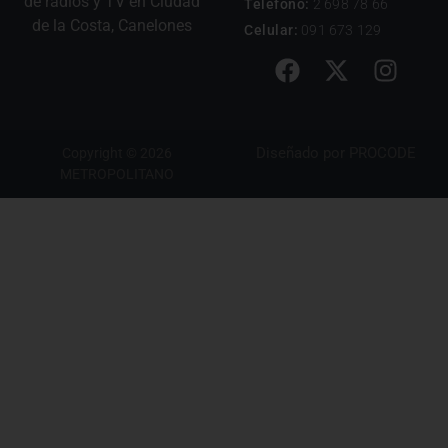
de radios y TV en Ciudad
Teléfono:
2 698 78 66
de la Costa, Canelones
Celular:
091 673 129
Diseñado por
PROCODE
Copyright © 2026
METROPOLITANO