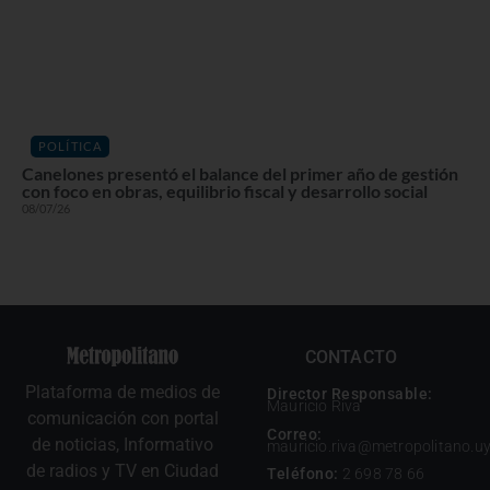
POLÍTICA
Canelones presentó el balance del primer año de gestión
con foco en obras, equilibrio fiscal y desarrollo social
08/07/26
CONTACTO
Plataforma de medios de
Director Responsable:
Mauricio Riva
comunicación con portal
Correo:
de noticias, Informativo
mauricio.riva@metropolitano.u
de radios y TV en Ciudad
Teléfono:
2 698 78 66