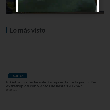
Lo más visto
SOCIEDAD
El Gobierno declara alerta roja en la costa por ciclón
extratropical con vientos de hasta 120 km/h
06/08/26