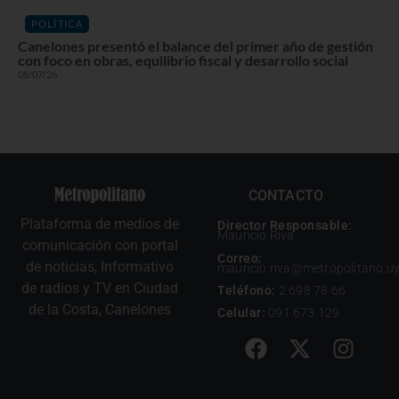
POLÍTICA
Canelones presentó el balance del primer año de gestión
con foco en obras, equilibrio fiscal y desarrollo social
08/07/26
CONTACTO
Plataforma de medios de
Director Responsable:
Mauricio Riva
comunicación con portal
Correo:
de noticias, Informativo
mauricio.riva@metropolitano.u
de radios y TV en Ciudad
Teléfono:
2 698 78 66
de la Costa, Canelones
Celular:
091 673 129