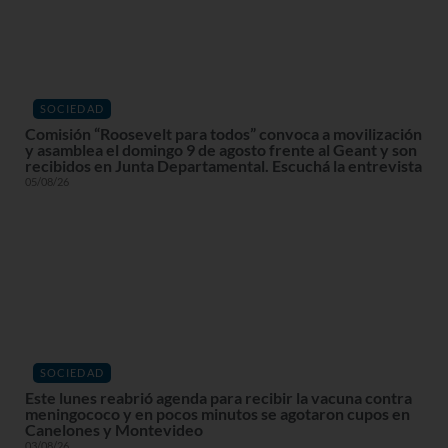
SOCIEDAD
Comisión “Roosevelt para todos” convoca a movilización
y asamblea el domingo 9 de agosto frente al Geant y son
recibidos en Junta Departamental. Escuchá la entrevista
05/08/26
SOCIEDAD
Este lunes reabrió agenda para recibir la vacuna contra
meningococo y en pocos minutos se agotaron cupos en
Canelones y Montevideo
03/08/26