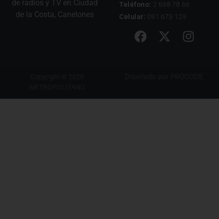
de radios y TV en Ciudad
Teléfono:
2 698 78 66
de la Costa, Canelones
Celular:
091 673 129
Diseñado por
PROCODE
Copyright © 2026
METROPOLITANO