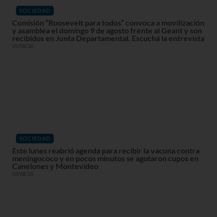
SOCIEDAD
Comisión “Roosevelt para todos” convoca a movilización
y asamblea el domingo 9 de agosto frente al Geant y son
recibidos en Junta Departamental. Escuchá la entrevista
05/08/26
SOCIEDAD
Este lunes reabrió agenda para recibir la vacuna contra
meningococo y en pocos minutos se agotaron cupos en
Canelones y Montevideo
03/08/26