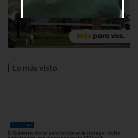
Lo más visto
SOCIEDAD
El Gobierno declara alerta roja en la costa por ciclón
extratropical con vientos de hasta 120 km/h