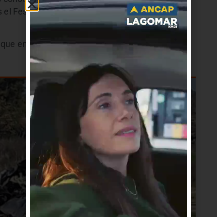
s el Festival Homenaje a Atahualpa del Cioppo
que en su gira llegará a Uruguay