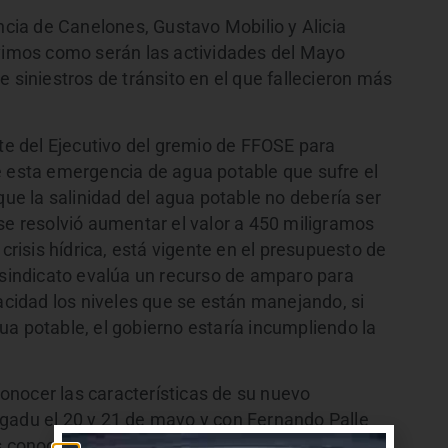
encia de Canelones, Gustavo Mobilio y Alicia
 vimos como serán las actividades del Mayo
e siniestros de tránsito en el que fallecieron más
nte del Ejecutivo del gremio de FFOSE para
e esta emergencia de agua potable que sufre el
que la salinidad del agua potable no debería ser
se resolvió aumentar el valor a 450 miligramos
 crisis hídrica, está vigente en el presupuesto de
l sindicato evalúa un recurso de amparo para
racidad los niveles que se están manejando, si
a potable, el gobierno estaría incumpliendo la
nocer las características de su nuevo
gadu el 20 y 21 de mayo y con Fernando Palle
s conocimos los objetivos de esta organización