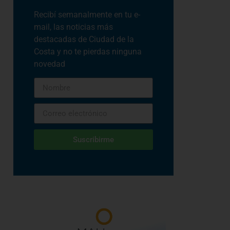
Recibí semanalmente en tu e-
mail, las noticias más
destacadas de Ciudad de la
Costa y no te pierdas ninguna
novedad
Suscribirme