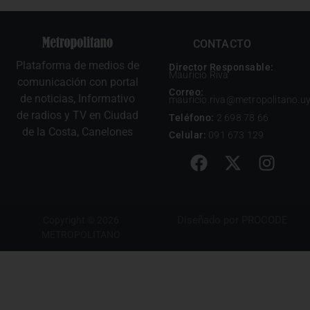
CONTACTO
Plataforma de medios de
Director Responsable:
Mauricio Riva
comunicación con portal
Correo:
de noticias, Informativo
mauricio.riva@metropolitano.u
de radios y TV en Ciudad
Teléfono:
2 698 78 66
de la Costa, Canelones
Celular:
091 673 129
Diseñado por
PROCODE
Copyright © 2026
METROPOLITANO