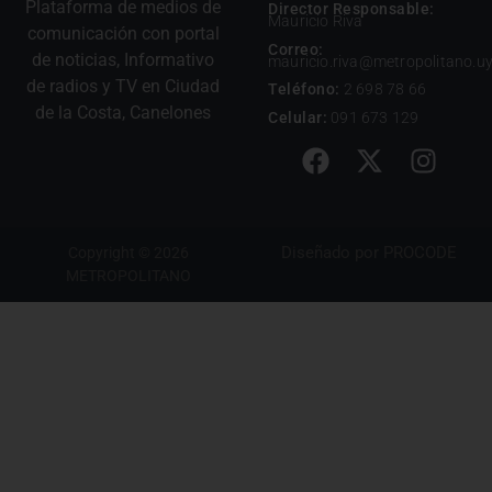
Plataforma de medios de
Director Responsable:
Mauricio Riva
comunicación con portal
Correo:
de noticias, Informativo
mauricio.riva@metropolitano.u
de radios y TV en Ciudad
Teléfono:
2 698 78 66
de la Costa, Canelones
Celular:
091 673 129
Diseñado por
PROCODE
Copyright © 2026
METROPOLITANO