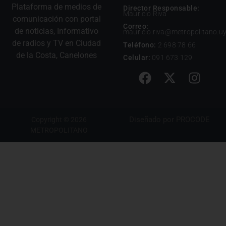
Plataforma de medios de
Director Responsable:
Mauricio Riva
comunicación con portal
Correo:
de noticias, Informativo
mauricio.riva@metropolitano.u
de radios y TV en Ciudad
Teléfono:
2 698 78 66
de la Costa, Canelones
Celular:
091 673 129
Diseñado por
PROCODE
Copyright © 2026
METROPOLITANO