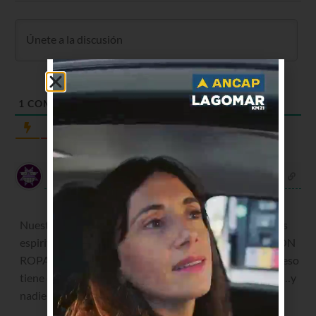
1
COMENTARIO
Más reciente
mary
hace 5 años
Nuestra guerra no es contra hombres, nuestra guerra es
espiritual…ENTONCES VESTILOS DE BLANCO NO CON
ROPA MILITAR….este pastor es el lobo disfrazado …preso
tiene que estar. Vi bolsones de dinero salir de su iglesia…y
nadie ve nada