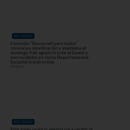
SOCIEDAD
Comisión “Roosevelt para todos”
convoca a movilización y asamblea el
domingo 9 de agosto frente al Geant y
son recibidos en Junta Departamental.
Escuchá la entrevista
05/08/26
SOCIEDAD
Este lunes reabrió agenda para recibir la