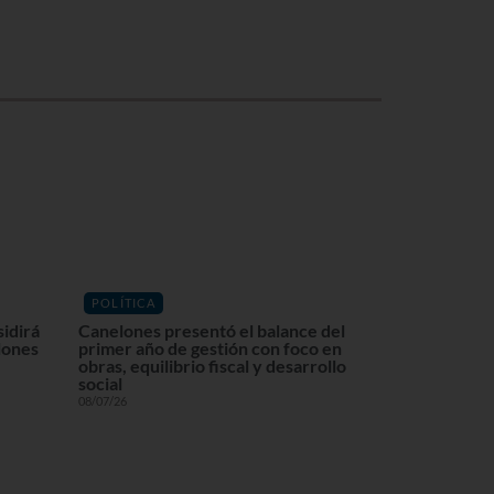
POLÍTICA
sidirá
Canelones presentó el balance del
lones
primer año de gestión con foco en
obras, equilibrio fiscal y desarrollo
social
08/07/26