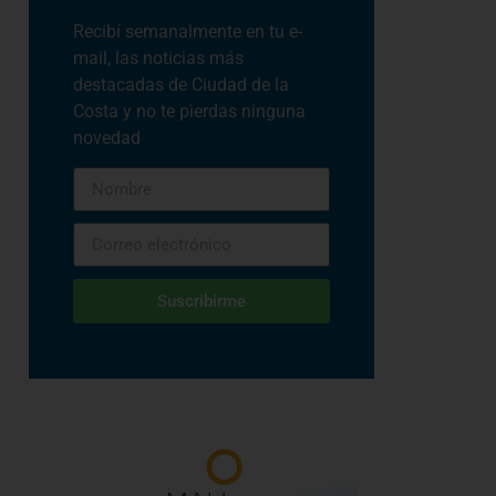
Recibí semanalmente en tu e-
mail, las noticias más
destacadas de Ciudad de la
Costa y no te pierdas ninguna
novedad
Suscribirme