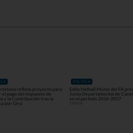
ICA
POLÍTICA
rteluna reflota proyecto para
Edila Nathali Muniz del FA pre
r el pago del Impuesto de
Junta Departamental de Cane
a y la Contribución tras la
en el período 2026-2027
ca por Orsi
13/07/26