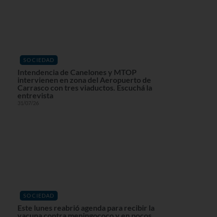
SOCIEDAD
Intendencia de Canelones y MTOP
intervienen en zona del Aeropuerto de
Carrasco con tres viaductos. Escuchá la
entrevista
31/07/26
SOCIEDAD
Este lunes reabrió agenda para recibir la
vacuna contra meningococo y en pocos