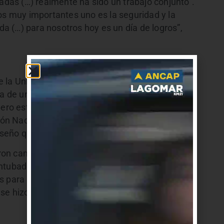
radas (…) realmente ha sido un trabajo conjunto”.
os muy importantes uno es la seguridad y la
eda (…) para nosotros hoy es un día de logros”,
e la Unidad de Gestión de Macroproyectos de
ta de una obra de una inversión de 46 millones de
pero estaba bastante deteriorado por lo que se
ión Nacional de Tránsito y la Dirección General de
diseño que diera seguridad y comodidad”, informó.
ron cambios en algunas paradas de ómnibus y,
entubado en las cunetas donde hay paradas,
s para que la gente pueda descender y subir con
se hizo una vereda en toda la Avenida del lado