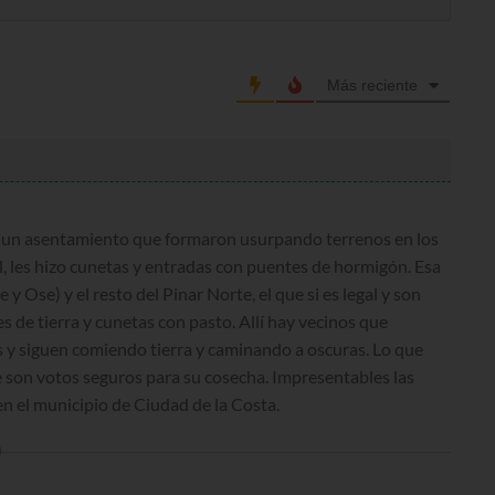
Más reciente
 en un asentamiento que formaron usurpando terrenos en los
el, les hizo cunetas y entradas con puentes de hormigón. Esa
e y Ose) y el resto del Pinar Norte, el que si es legal y son
es de tierra y cunetas con pasto. Allí hay vecinos que
 y siguen comiendo tierra y caminando a oscuras. Lo que
ue son votos seguros para su cosecha. Impresentables las
n el municipio de Ciudad de la Costa.