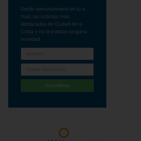
Recibí semanalmente en tu e-
mail, las noticias más
destacadas de Ciudad de la
Costa y no te pierdas ninguna
novedad
Suscribirme