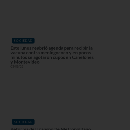
SOCIEDAD
Este lunes reabrió agenda para recibir la
vacuna contra meningococo y en pocos
minutos se agotaron cupos en Canelones
y Montevideo
03/08/26
SOCIEDAD
Reforma del Transporte Metropolitano