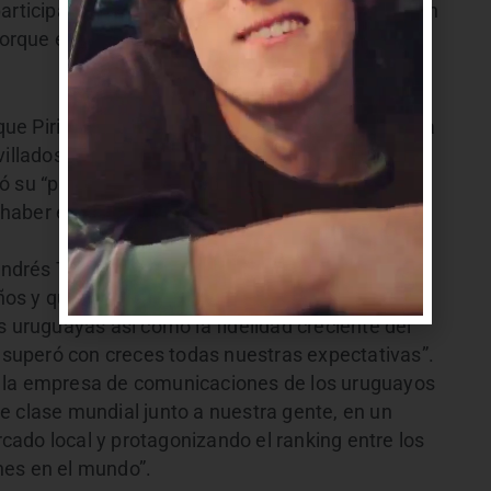
participar varias veces tanto en San José como en
porque es tocar en mi casa”.
 que Piriápolis “nunca vivió un espectáculo de esta
ados”. Fue un “fin de semana de fiesta total,
ó su “profundo reconocimiento” a Antel, desde el
r haber elegido a Piriápolis como locación para la
Andrés Tolosa, señaló que Antelfest es una fiesta
os y que en cada oportunidad nos sorprende la
s uruguayas así como la fidelidad creciente del
a superó con creces todas nuestras expectativas”.
e la empresa de comunicaciones de los uruguayos
e clase mundial junto a nuestra gente, en un
ado local y protagonizando el ranking entre los
nes en el mundo”.