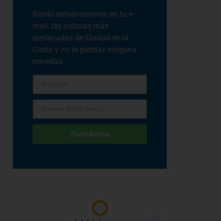
Recibí semanalmente en tu e-
mail, las noticias más
destacadas de Ciudad de la
Costa y no te pierdas ninguna
novedad
Suscribirme