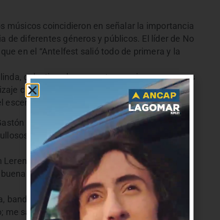
os músicos coincidieron en señalar la importancia
a de diferentes géneros y públicos. El líder de No
que en el “Antelfest salió todo de primera y la
a linda, colectiva, de encuentro masivo con nuevas
je cultural entre los chiquilines y veteranos
 escenario; viva la mezcla”.
astón Puentes, enfatizó la “grilla impresionante,
gullosos de compartir escenario con tremendos
n Lerena, expresó que el “Antelfest es un festival
 buena producción, el escenario está increíble, la
a, banda que cerró la jornada del domingo,
o; me saco el sombrero ante un festival que dura