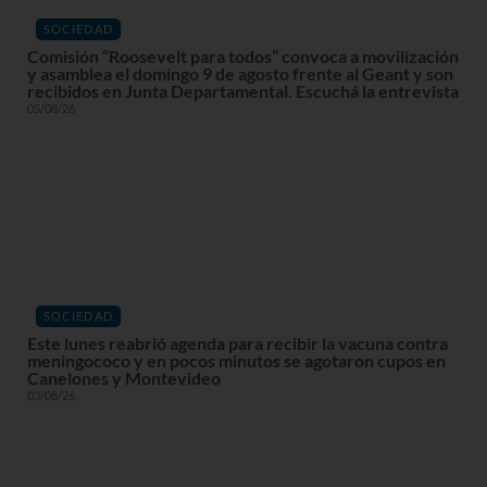
SOCIEDAD
Comisión “Roosevelt para todos” convoca a movilización
y asamblea el domingo 9 de agosto frente al Geant y son
recibidos en Junta Departamental. Escuchá la entrevista
05/08/26
SOCIEDAD
Este lunes reabrió agenda para recibir la vacuna contra
meningococo y en pocos minutos se agotaron cupos en
Canelones y Montevideo
03/08/26