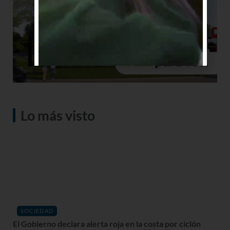
Lo más visto
SOCIEDAD
El Gobierno declara alerta roja en la costa por ciclón