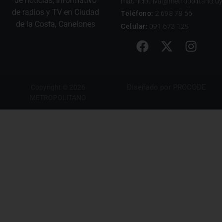
de noticias, Informativo
mauricio.riva@metropolitano.u
de radios y TV en Ciudad
Teléfono:
2 698 78 66
de la Costa, Canelones
Celular:
091 673 129
Diseñado por
PROCODE
Copyright © 2026
METROPOLITANO