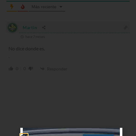
Más reciente
Martin
hace 7 meses
No dice donde es.
.
0
0
Responder