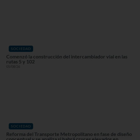
SOCIEDAD
Comenzó la construcción del intercambiador vial en las
rutas 5 y 102
05/08/26
SOCIEDAD
Reforma del Transporte Metropolitano en fase de diseño
conceptual y se analiza si habrá cruces elevados en