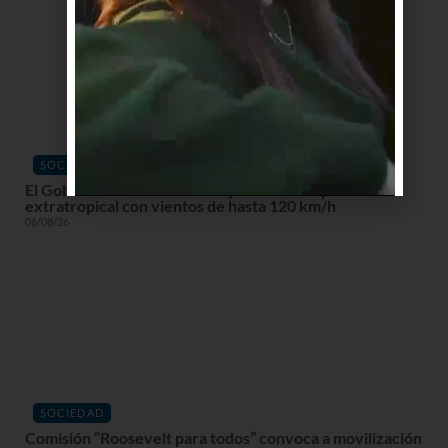
SOCIEDAD
El Gobierno declara alerta roja en la costa por ciclón
extratropical con vientos de hasta 120 km/h
06/08/26
SOCIEDAD
Comisión “Roosevelt para todos” convoca a movilización