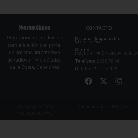
CONTACTO
Plataforma de medios de
Director Responsable:
Mauricio Riva
comunicación con portal
Correo:
de noticias, Informativo
mauricio.riva@metropolitano.u
de radios y TV en Ciudad
Teléfono:
2 698 78 66
de la Costa, Canelones
Celular:
091 673 129
Diseñado por
PROCODE
Copyright © 2026
METROPOLITANO