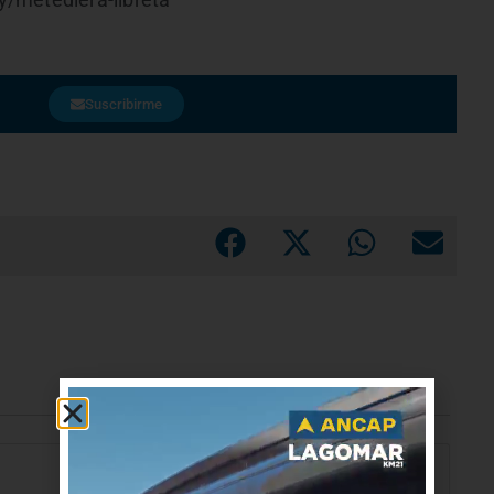
/metediera-libreta
Suscribirme