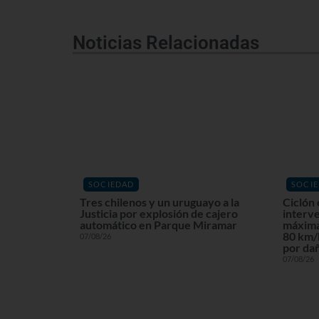
Noticias Relacionadas
SOCIEDAD
SOCI
Tres chilenos y un uruguayo a la
Ciclón 
Justicia por explosión de cajero
interv
automático en Parque Miramar
máxima
80 km/h
07/08/26
por dañ
07/08/26