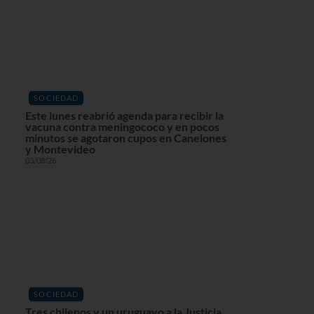
SOCIEDAD
Este lunes reabrió agenda para recibir la
vacuna contra meningococo y en pocos
minutos se agotaron cupos en Canelones
y Montevideo
03/08/26
SOCIEDAD
Tres chilenos y un uruguayo a la Justicia