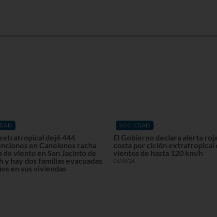
EDAD
SOCIEDAD
extratropical dejó 444
El Gobierno declara alerta roja
enciones en Canelones racha
costa por ciclón extratropical
 de viento en San Jacinto de
vientos de hasta 120 km/h
 y hay dos familias evacuadas
06/08/26
os en sus viviendas