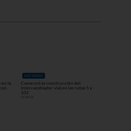
SOCIEDAD
 en la
Comenzó la construcción del
 con
intercambiador vial en las rutas 5 y
102
05/08/26