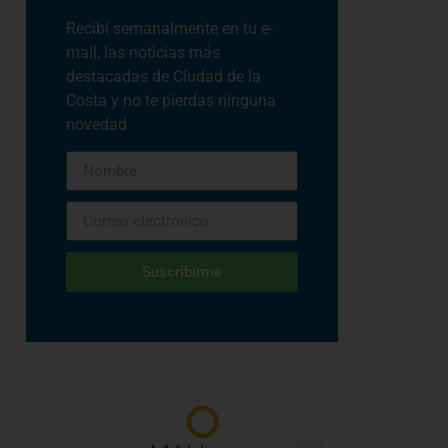
Recibí semanalmente en tu e-
mail, las noticias más
destacadas de Ciudad de la
Costa y no te pierdas ninguna
novedad
Suscribirme