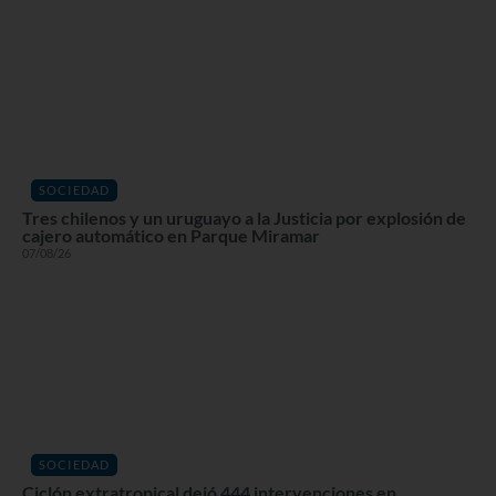
SOCIEDAD
Tres chilenos y un uruguayo a la Justicia por explosión de
cajero automático en Parque Miramar
07/08/26
SOCIEDAD
Ciclón extratropical dejó 444 intervenciones en