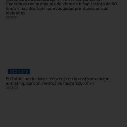
Canelones racha máxima de viento en San Jacinto de 80
km/h y hay dos familias evacuadas por daños en sus
viviendas
07/08/26
SOCIEDAD
El Gobierno declara alerta roja en la costa por ciclón
extratropical con vientos de hasta 120 km/h
06/08/26