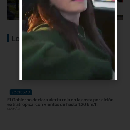
Lo más visto
SOCIEDAD
El Gobierno declara alerta roja en la costa por ciclón
extratropical con vientos de hasta 120 km/h
06/08/26