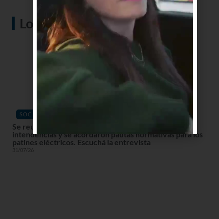
Lo más visto
SOCIEDAD
Se reunieron los 19 directores de Tránsito de las
intendencias y se acordaron pautas normativas para los
patines eléctricos. Escuchá la entrevista
31/07/26