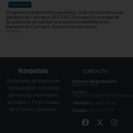
SOCIEDAD
Programa Integral Metropolitano, Colectivo Defensa de
Bañados de Carrasco, PIT-CNT, Fucvam y Sociedad de
Arquitectos se oponen a proyecto inmobiliario en
Bañados de Carrasco. Escuchá la entrevista
05/08/26
CONTACTO
Plataforma de medios de
Director Responsable:
Mauricio Riva
comunicación con portal
Correo:
de noticias, Informativo
mauricio.riva@metropolitano.u
de radios y TV en Ciudad
Teléfono:
2 698 78 66
de la Costa, Canelones
Celular:
091 673 129