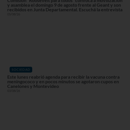
Comisión “Roosevelt para todos” convoca a movilización
y asamblea el domingo 9 de agosto frente al Geant y son
recibidos en Junta Departamental. Escuchá la entrevista
05/08/26
SOCIEDAD
Este lunes reabrió agenda para recibir la vacuna contra
meningococo y en pocos minutos se agotaron cupos en
Canelones y Montevideo
03/08/26