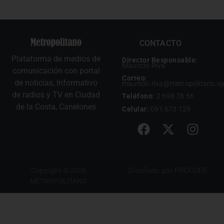
CONTACTO
Plataforma de medios de
Director Responsable:
Mauricio Riva
comunicación con portal
Correo:
de noticias, Informativo
mauricio.riva@metropolitano.u
de radios y TV en Ciudad
Teléfono:
2 698 78 66
de la Costa, Canelones
Celular:
091 673 129
Diseñado por
PROCODE
Copyright © 2026
METROPOLITANO