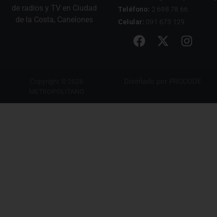
de radios y TV en Ciudad
Teléfono:
2 698 78 66
de la Costa, Canelones
Celular:
091 673 129
Diseñado por
PROCODE
Copyright © 2026
METROPOLITANO