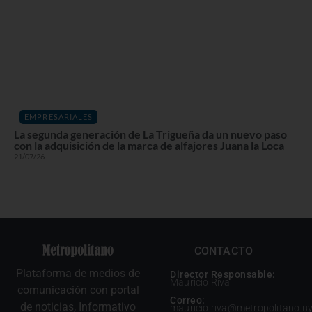
EMPRESARIALES
La segunda generación de La Trigueña da un nuevo paso
con la adquisición de la marca de alfajores Juana la Loca
21/07/26
CONTACTO
Plataforma de medios de
Director Responsable:
Mauricio Riva
comunicación con portal
Correo:
de noticias, Informativo
mauricio.riva@metropolitano.u