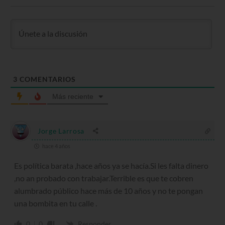
3
COMENTARIOS
Más reciente
Jorge Larrosa
hace 4 años
Es política barata ,hace años ya se hacía.Si les falta dinero
,no an probado con trabajar.Terrible es que te cobren
alumbrado público hace más de 10 años y no te pongan
una bombita en tu calle .
0
0
Responder