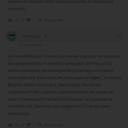
ciudad sin árboles, solos calles y cunetas, le mataron la
escencia.
0
0
Responder
Veronica
hace 10 años
En la calle Manuel Varela Cáceres en Lagomar terminaron
de romperla toda en febrero/ principios de Marzo!! Q
están esperando para arreglarla q Ose haga un evento
para entender q esa calle está lista para arreglar?, lo mismo
Buenos Aires, río Paraná, Santa Lucía. No tienen
vergüenza!!! Nos cobran impuestos como en punta del
este y vivimos entre el barro, los pozos, sin paradas de
ómnibus, etc. Son unos sin vergüenza!!!! No los voto
nunca más.
0
0
Responder