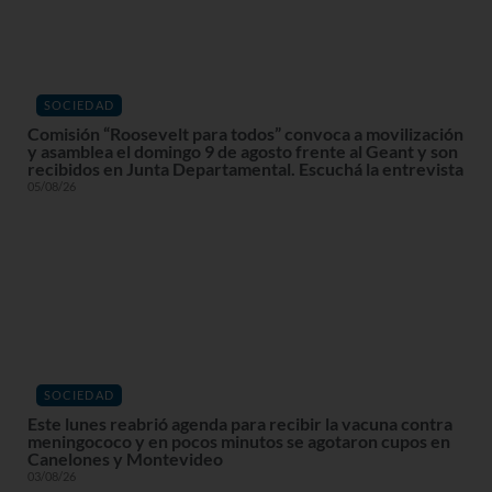
SOCIEDAD
Comisión “Roosevelt para todos” convoca a movilización
y asamblea el domingo 9 de agosto frente al Geant y son
recibidos en Junta Departamental. Escuchá la entrevista
05/08/26
SOCIEDAD
Este lunes reabrió agenda para recibir la vacuna contra
meningococo y en pocos minutos se agotaron cupos en
Canelones y Montevideo
03/08/26