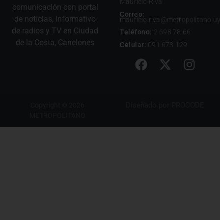
Mauricio Riva
comunicación con portal
Correo:
de noticias, Informativo
mauricio.riva@metropolitano.u
de radios y TV en Ciudad
Teléfono:
2 698 78 66
de la Costa, Canelones
Celular:
091 673 129
Diseñado por
PROCODE
Copyright © 2026
METROPOLITANO