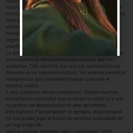
hacia) el estado de aguas claras dominado por
macrófitas, ya que la situación alternativa (dominio de
microalgas y cianobacterias), involucra mayores riesgos
sanitarios y ambientales. De todas formas, en
sistemas muy productivos (o sea con elevadísimos
niveles de nutrientes), la proliferación excesiva de
organismos verdes de cualquier talla seguramente
interfiera con cualquier uso pretendido de los lagos.
La estabilidad de cada estado depende de una serie de
mecanismos de retroalimentación positiva que los
sustentan. Esto significa que una vez apartado por un
disturbio de su transcurso natural, los sistema presentan
mecanismos que fuertemente juegan para que el
sistema vuelva
a una condición similar (resiliencia). Existen muchos
mecanismos asociados que se refuerzan entre sí, y que
no podrán ser desarrollados en este documento
introductorio. Para proponer un ejemplo, imagínense el
rol que puede jugar el banco de semillas acumulado en
un lago luego de
que las plantas presentes sean cosechadas. Otros