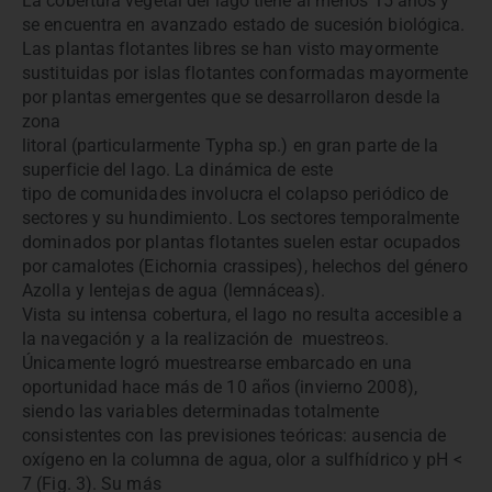
La cobertura vegetal del lago tiene al menos 15 años y
se encuentra en avanzado estado de sucesión biológica.
Las plantas flotantes libres se han visto mayormente
sustituidas por islas flotantes conformadas mayormente
por plantas emergentes que se desarrollaron desde la
zona
litoral (particularmente Typha sp.) en gran parte de la
superficie del lago. La dinámica de este
tipo de comunidades involucra el colapso periódico de
sectores y su hundimiento. Los sectores temporalmente
dominados por plantas flotantes suelen estar ocupados
por camalotes (Eichornia crassipes), helechos del género
Azolla y lentejas de agua (lemnáceas).
Vista su intensa cobertura, el lago no resulta accesible a
la navegación y a la realización de muestreos.
Únicamente logró muestrearse embarcado en una
oportunidad hace más de 10 años (invierno 2008),
siendo las variables determinadas totalmente
consistentes con las previsiones teóricas: ausencia de
oxígeno en la columna de agua, olor a sulfhídrico y pH <
7 (Fig. 3). Su más