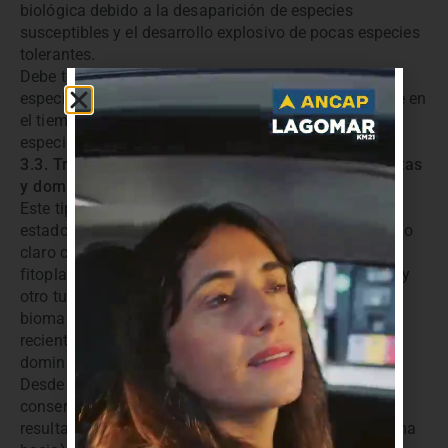
biológica debido a la desaparición de especies
susceptibles y el desarrollo explosivo de pocas especies
tolerantes.
Debe tenerse en cuenta de que la composición de
especies fitoplanctónicas resulta sumamente variable en
el tiempo, no siendo esperable la permanencia de una
especie, más allá de que sea tóxica o no lo sea.
3.3. Transición entre estados dominados por plantas
y dominados por fitoplancton
Este tipo de ecosistemas pueden alcanzar diferentes
estados alternativos. Clásicamente se definió el estado
claro con alta transparencia del agua, baja biomasa
fitoplanctónica y predominio de plantas (macrófitas) y
otro turbio con baja transparencia del agua, alta
biomasa fitoplanctónica y sin macrófitas. Más
recientemente se definió un tercer estado estable, el
dominado por vegetación flotante.
Desde el punto de vista del manejo de recursos, de la
conservación o de la recreación por contacto directo,
resulta deseable mantener (o lograr conducir al sistema