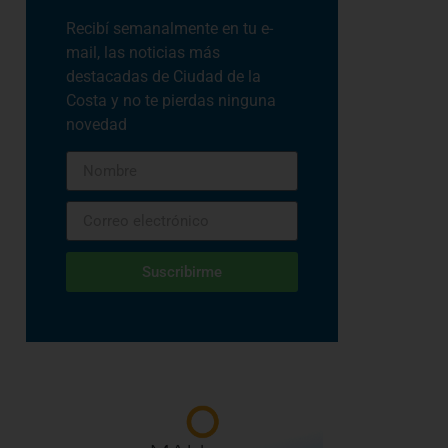
Recibí semanalmente en tu e-
mail, las noticias más
destacadas de Ciudad de la
Costa y no te pierdas ninguna
novedad
Suscribirme