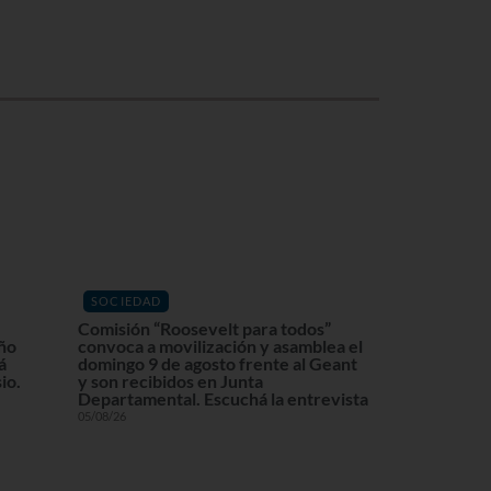
SOCIEDAD
Comisión “Roosevelt para todos”
eño
convoca a movilización y asamblea el
á
domingo 9 de agosto frente al Geant
io.
y son recibidos en Junta
Departamental. Escuchá la entrevista
05/08/26