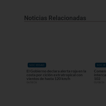
Noticias Relacionadas
SOCIEDAD
SOCI
El Gobierno declara alerta roja en la
Comenz
costa por ciclón extratropical con
interca
vientos de hasta 120 km/h
102
06/08/26
05/08/26