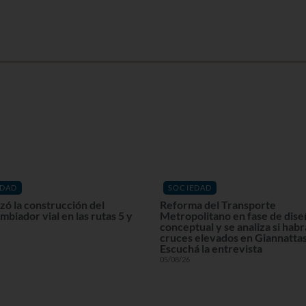
EDAD
SOCIEDAD
ó la construcción del
Reforma del Transporte
mbiador vial en las rutas 5 y
Metropolitano en fase de dis
conceptual y se analiza si habr
cruces elevados en Giannattas
Escuchá la entrevista
05/08/26