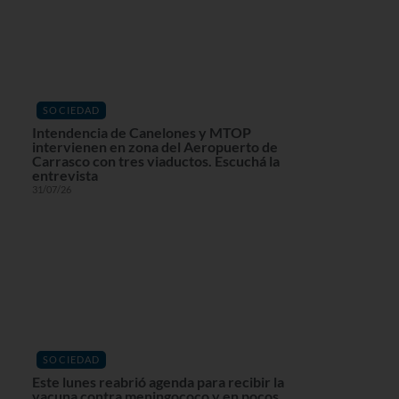
SOCIEDAD
Intendencia de Canelones y MTOP
intervienen en zona del Aeropuerto de
Carrasco con tres viaductos. Escuchá la
entrevista
31/07/26
SOCIEDAD
Este lunes reabrió agenda para recibir la
vacuna contra meningococo y en pocos