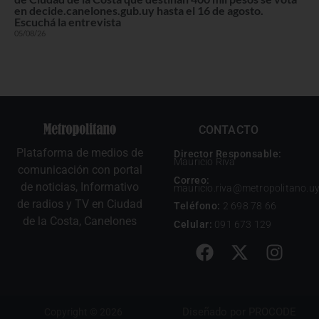
en decide.canelones.gub.uy hasta el 16 de agosto.
Escuchá la entrevista
05/08/26
CONTACTO
Plataforma de medios de
Director Responsable:
Mauricio Riva
comunicación con portal
Correo:
de noticias, Informativo
mauricio.riva@metropolitano.u
de radios y TV en Ciudad
Teléfono:
2 698 78 66
de la Costa, Canelones
Celular:
091 673 129
Diseñado por
PROCODE
Copyright © 2026