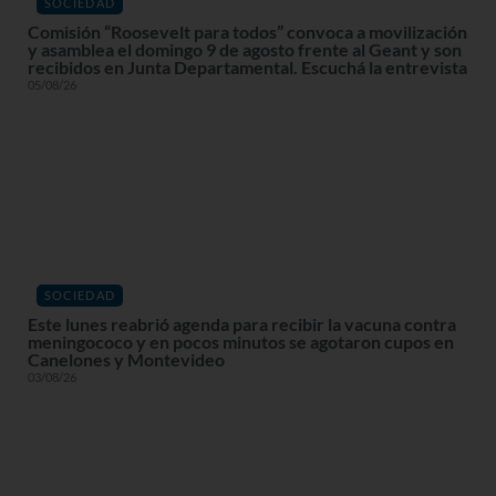
SOCIEDAD
Comisión “Roosevelt para todos” convoca a movilización
y asamblea el domingo 9 de agosto frente al Geant y son
recibidos en Junta Departamental. Escuchá la entrevista
05/08/26
SOCIEDAD
Este lunes reabrió agenda para recibir la vacuna contra
meningococo y en pocos minutos se agotaron cupos en
Canelones y Montevideo
03/08/26