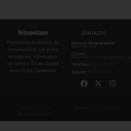
CONTACTO
Plataforma de medios de
Director Responsable:
Mauricio Riva
comunicación con portal
Correo:
de noticias, Informativo
mauricio.riva@metropolitano.u
de radios y TV en Ciudad
Teléfono:
2 698 78 66
de la Costa, Canelones
Celular:
091 673 129
Diseñado por
PROCODE
Copyright © 2026
METROPOLITANO