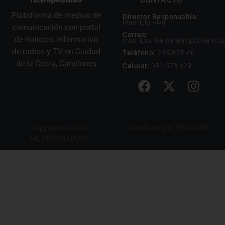
Plataforma de medios de
Director Responsable:
Mauricio Riva
comunicación con portal
Correo:
de noticias, Informativo
mauricio.riva@metropolitano.u
de radios y TV en Ciudad
Teléfono:
2 698 78 66
de la Costa, Canelones
Celular:
091 673 129
Diseñado por
PROCODE
Copyright © 2026
METROPOLITANO