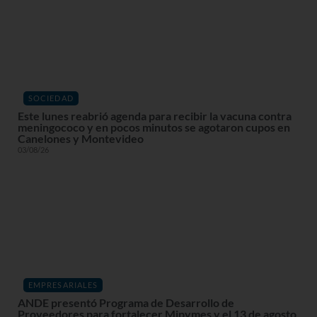
SOCIEDAD
Este lunes reabrió agenda para recibir la vacuna contra
meningococo y en pocos minutos se agotaron cupos en
Canelones y Montevideo
03/08/26
EMPRESARIALES
ANDE presentó Programa de Desarrollo de
Proveedores para fortalecer Mipymes y el 13 de agosto