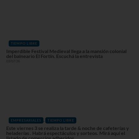
TIEMPO LIBRE
Imperdible Festival Medieval llega a la mansión colonial
del balneario El Fortín. Escuchá la entrevista
03/07/26
,
EMPRESARIALES
TIEMPO LIBRE
Este viernes 3 se realiza la tarde & noche de cafeterías y
heladerías . Habrá espectáculos y sorteos. Mirá aquí el
listado de comercios adheridos