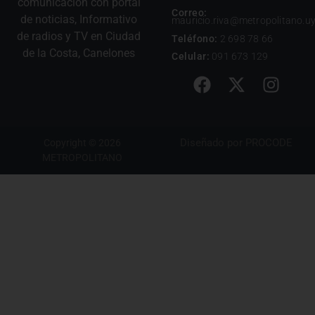
comunicación con portal
Correo:
de noticias, Informativo
mauricio.riva@metropolitano.u
de radios y TV en Ciudad
Teléfono:
2 698 78 66
de la Costa, Canelones
Celular:
091 673 129
Diseñado por
PROCODE
Copyright © 2026
METROPOLITANO