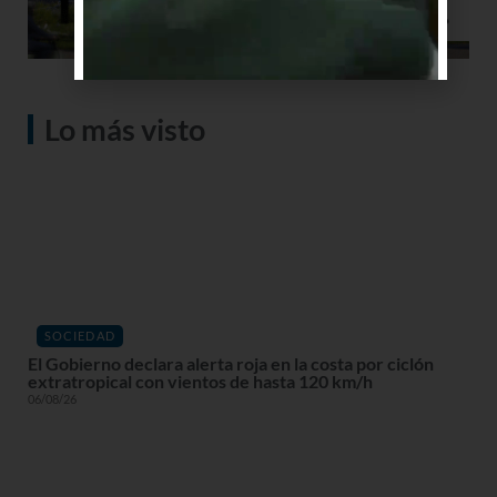
Lo más visto
SOCIEDAD
El Gobierno declara alerta roja en la costa por ciclón
extratropical con vientos de hasta 120 km/h
06/08/26