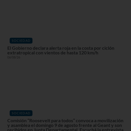
SOCIEDAD
El Gobierno declara alerta roja en la costa por ciclón
extratropical con vientos de hasta 120 km/h
06/08/26
SOCIEDAD
Comisión “Roosevelt para todos” convoca a movilización
y asamblea el domingo 9 de agosto frente al Geant y son
recibidos en Junta Departamental. Escuchá la entrevista