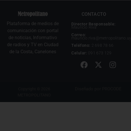
CONTACTO
Plataforma de medios de
Director Responsable:
Mauricio Riva
comunicación con portal
Correo:
de noticias, Informativo
mauricio.riva@metropolitano.u
de radios y TV en Ciudad
Teléfono:
2 698 78 66
de la Costa, Canelones
Celular:
091 673 129
Diseñado por
PROCODE
Copyright © 2026
METROPOLITANO