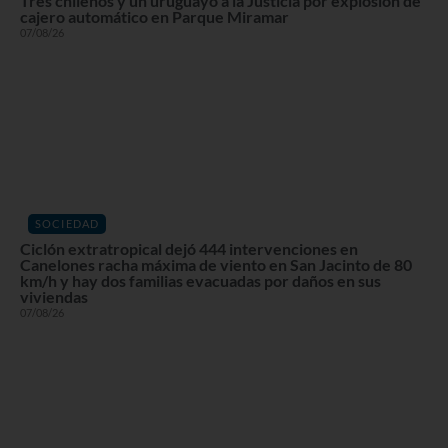
Tres chilenos y un uruguayo a la Justicia por explosión de
cajero automático en Parque Miramar
07/08/26
SOCIEDAD
Ciclón extratropical dejó 444 intervenciones en
Canelones racha máxima de viento en San Jacinto de 80
km/h y hay dos familias evacuadas por daños en sus
viviendas
07/08/26