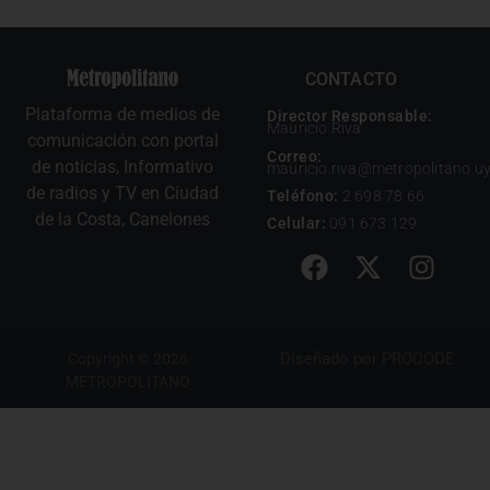
CONTACTO
Plataforma de medios de
Director Responsable:
Mauricio Riva
comunicación con portal
Correo:
de noticias, Informativo
mauricio.riva@metropolitano.u
de radios y TV en Ciudad
Teléfono:
2 698 78 66
de la Costa, Canelones
Celular:
091 673 129
Diseñado por
PROCODE
Copyright © 2026
METROPOLITANO