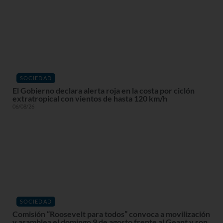
SOCIEDAD
El Gobierno declara alerta roja en la costa por ciclón
extratropical con vientos de hasta 120 km/h
06/08/26
SOCIEDAD
Comisión “Roosevelt para todos” convoca a movilización
y asamblea el domingo 9 de agosto frente al Geant y son