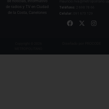
de noticias, Informativo
mauricio.riva@metropolitano.u
de radios y TV en Ciudad
Teléfono:
2 698 78 66
de la Costa, Canelones
Celular:
091 673 129
Diseñado por
PROCODE
Copyright © 2026
METROPOLITANO