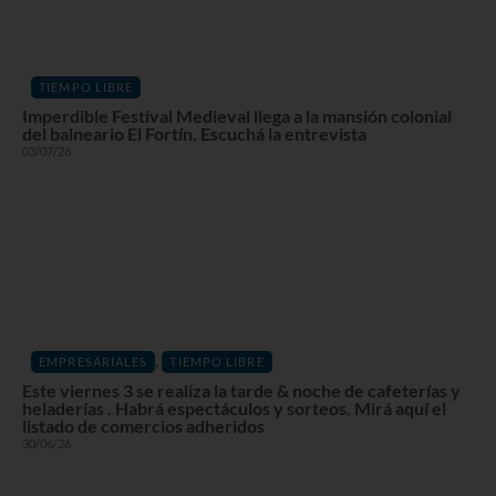
TIEMPO LIBRE
Imperdible Festival Medieval llega a la mansión colonial
del balneario El Fortín. Escuchá la entrevista
03/07/26
,
EMPRESARIALES
TIEMPO LIBRE
Este viernes 3 se realiza la tarde & noche de cafeterías y
heladerías . Habrá espectáculos y sorteos. Mirá aquí el
listado de comercios adheridos
30/06/26