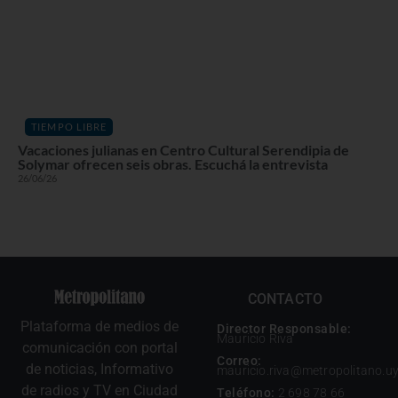
TIEMPO LIBRE
Vacaciones julianas en Centro Cultural Serendipia de
Solymar ofrecen seis obras. Escuchá la entrevista
26/06/26
CONTACTO
Plataforma de medios de
Director Responsable:
Mauricio Riva
comunicación con portal
Correo:
de noticias, Informativo
mauricio.riva@metropolitano.u
de radios y TV en Ciudad
Teléfono:
2 698 78 66