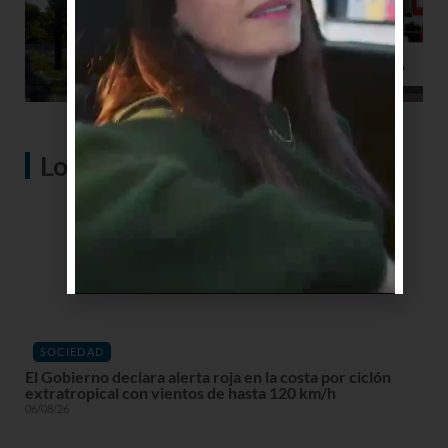
Lo más visto
SOCIEDAD
El Gobierno declara alerta roja en la costa por ciclón
extratropical con vientos de hasta 120 km/h
06/08/26