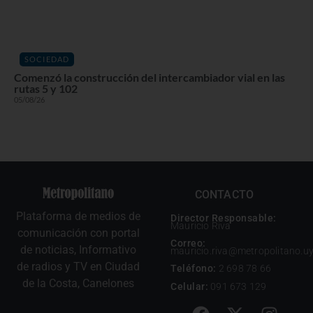
SOCIEDAD
Comenzó la construcción del intercambiador vial en las
rutas 5 y 102
05/08/26
CONTACTO
Plataforma de medios de
Director Responsable:
Mauricio Riva
comunicación con portal
Correo:
de noticias, Informativo
mauricio.riva@metropolitano.u
de radios y TV en Ciudad
Teléfono:
2 698 78 66
de la Costa, Canelones
Celular:
091 673 129