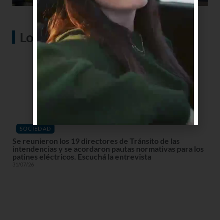
Lo más visto
SOCIEDAD
Se reunieron los 19 directores de Tránsito de las
intendencias y se acordaron pautas normativas para los
patines eléctricos. Escuchá la entrevista
31/07/26