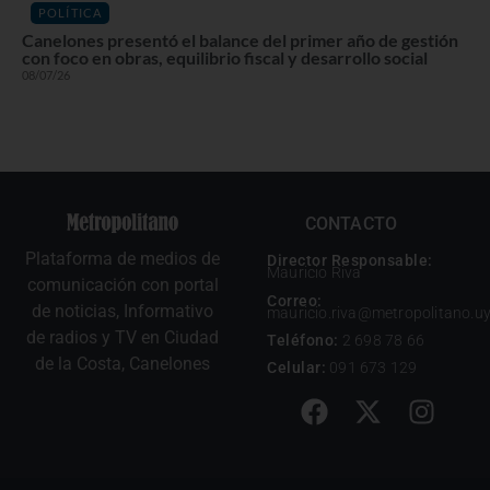
POLÍTICA
Canelones presentó el balance del primer año de gestión
con foco en obras, equilibrio fiscal y desarrollo social
08/07/26
CONTACTO
Plataforma de medios de
Director Responsable:
Mauricio Riva
comunicación con portal
Correo:
de noticias, Informativo
mauricio.riva@metropolitano.u
de radios y TV en Ciudad
Teléfono:
2 698 78 66
de la Costa, Canelones
Celular:
091 673 129