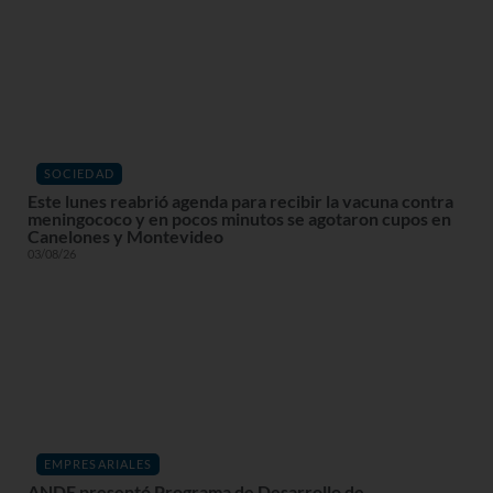
SOCIEDAD
Este lunes reabrió agenda para recibir la vacuna contra
meningococo y en pocos minutos se agotaron cupos en
Canelones y Montevideo
03/08/26
EMPRESARIALES
ANDE presentó Programa de Desarrollo de