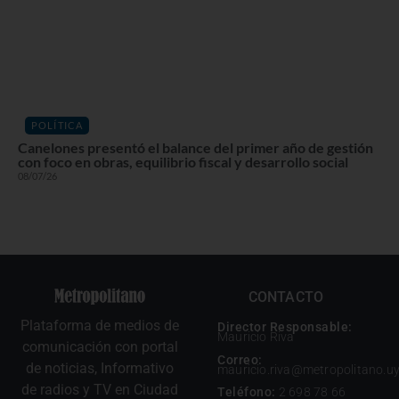
POLÍTICA
Canelones presentó el balance del primer año de gestión
con foco en obras, equilibrio fiscal y desarrollo social
08/07/26
CONTACTO
Plataforma de medios de
Director Responsable:
Mauricio Riva
comunicación con portal
Correo:
de noticias, Informativo
mauricio.riva@metropolitano.u
de radios y TV en Ciudad
Teléfono:
2 698 78 66