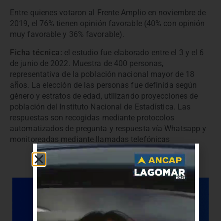
Entre quienes votaron al Frente Amplio en noviembre de
2019, el 76% tienen opinión favorable (40% con opinión
muy favorable y 36% favorable).
Ficha técnica:
el estudio fue elaborado entre el 3 y el 6
de junio de 2022. Muestra de 400 personas,
representativa de la población nacional mayor de 18
años. La elección de las personas fue definida según
género y estratos de edad, utilizando proyecciones de
población del Instituto Nacional de Estadística. Las
respuestas son recogidas mediante protocolos
automatizados de pregunta y respuesta vía Whatsapp y
monitoreadas mediante llamadas telefónicas