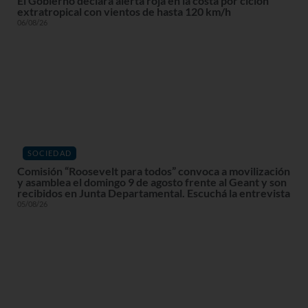
El Gobierno declara alerta roja en la costa por ciclón
extratropical con vientos de hasta 120 km/h
06/08/26
SOCIEDAD
Comisión “Roosevelt para todos” convoca a movilización
y asamblea el domingo 9 de agosto frente al Geant y son
recibidos en Junta Departamental. Escuchá la entrevista
05/08/26