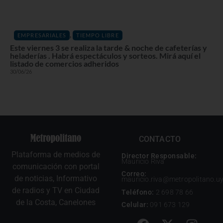
,
EMPRESARIALES
TIEMPO LIBRE
Este viernes 3 se realiza la tarde & noche de cafeterías y
heladerías . Habrá espectáculos y sorteos. Mirá aquí el
listado de comercios adheridos
30/06/26
CONTACTO
Plataforma de medios de
Director Responsable:
Mauricio Riva
comunicación con portal
Correo:
de noticias, Informativo
mauricio.riva@metropolitano.u
de radios y TV en Ciudad
Teléfono:
2 698 78 66
de la Costa, Canelones
Celular:
091 673 129