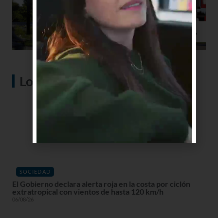
Lo más visto
SOCIEDAD
El Gobierno declara alerta roja en la costa por ciclón
extratropical con vientos de hasta 120 km/h
06/08/26