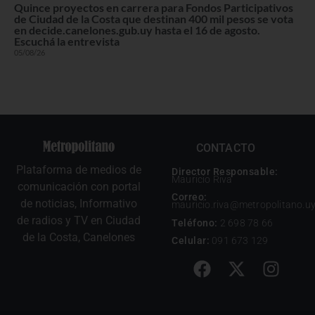
Quince proyectos en carrera para Fondos Participativos
de Ciudad de la Costa que destinan 400 mil pesos se vota
en decide.canelones.gub.uy hasta el 16 de agosto.
Escuchá la entrevista
05/08/26
CONTACTO
Plataforma de medios de
Director Responsable:
Mauricio Riva
comunicación con portal
Correo:
de noticias, Informativo
mauricio.riva@metropolitano.u
de radios y TV en Ciudad
Teléfono:
2 698 78 66
de la Costa, Canelones
Celular:
091 673 129